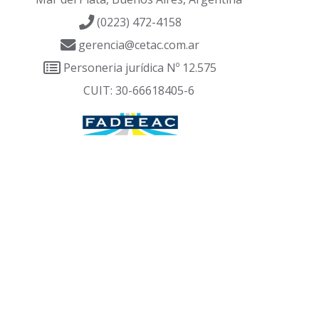
(0223) 472-4158
gerencia@cetac.com.ar
Personeria jurídica Nº 12.575
CUIT: 30-66618405-6