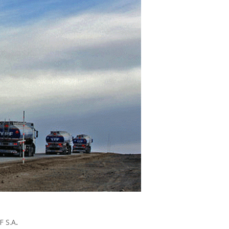
F S.A
.